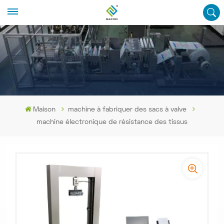
Maison
machine à fabriquer des sacs à valve
machine électronique de résistance des tissus