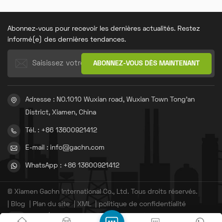
haute performance conçue
automatique, efficace et
pour les matières premières
polyvalent, conçu pour les
en polypropylène (PP).
tissus plats doubles haute
Abonnez-vous pour recevoir les dernières actualités. Restez
densité.
informé(e) des dernières tendances.
Adresse : NO.1010 Wuxian road, Wuxian Town Tong'an
District, Xiamen, China
Tél. : +86 13600921412
E-mail : info@gachn.com
WhatsApp : +86 13600921412
© Xiamen Gachn International Co., Ltd. Tous droits réservés.
|
Blog
|
Plan du site
|
XML
|
politique de confidentialité
IPv6 RÉSEAU PRIS EN CHARGE
闽ICP备20010238号-3