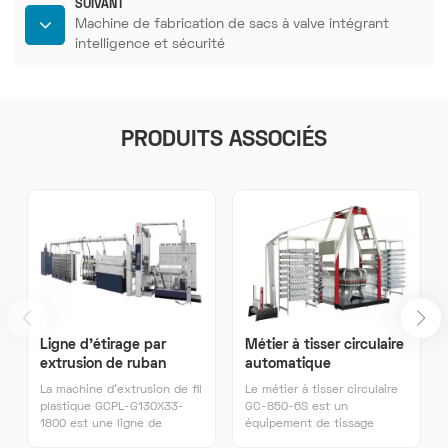
SUIVANT
Machine de fabrication de sacs à valve intégrant
intelligence et sécurité
PRODUITS ASSOCIÉS
Ligne d'étirage par
Métier à tisser circulaire
extrusion de ruban
automatique
plastique
La machine d'extrusion de fil
Le métier à tisser circulaire
plastique GCPL-G130X33-
GC-850-6S est un
1800 est une ligne de
équipement de tissage
production automatisée
circulaire entièrement