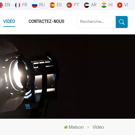
EN
FR
RU
ES
PT
AR
HI
VI
VIDÉO
CONTACTEZ-NOUS
Maison
Vidéo