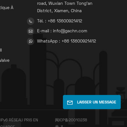
road, Wuxian Town Tong'an
tique À
District, Xiamen, China
Tél. : +86 13600921412
s
E-mail : info@gachn.com
WhatsApp : +86 13600921412
s
I
Valve
s
LAISSER UN MESSAGE
IPv6 RÉSEAU PRIS EN
闽ICP备20010238