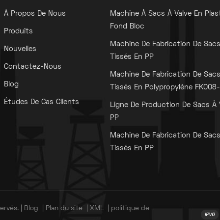
À Propos De Nous
Machine À Sacs À Valve En Plas
Fond Bloc
Produits
Machine De Fabrication De Sac
Nouvelles
Tissés En PP
Contactez-Nous
Machine De Fabrication De Sac
Blog
Tissés En Polypropylène FK008-I
Études De Cas Clients
Ligne De Production De Sacs À 
PP
Machine De Fabrication De Sac
Tissés En PP
ervés. |
Blog
|
Plan du site
|
XML
|
politique de