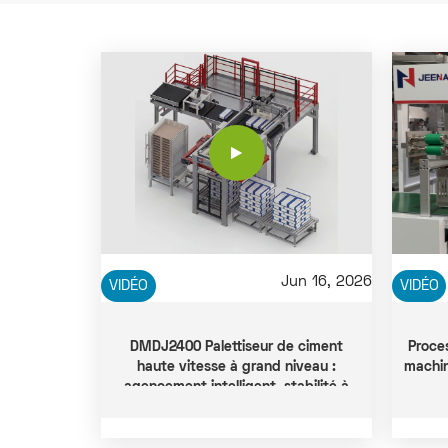
Jun 16, 2026
VIDÉO
VIDÉO
DMDJ2400 Palettiseur de ciment
Proce
haute vitesse à grand niveau :
machin
agencement intelligent, stabilité à
toute épreuve