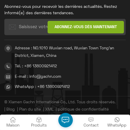
en polypropylène (PP).
tissus plats doubles haute
Abonnez-vous pour recevoir les dernières actualités. Restez
densité.
informé(e) des dernières tendances.
Adresse : NO.1010 Wuxian road, Wuxian Town Tong'an
District, Xiamen, China
Tél. : +86 13600921412
E-mail : info@gachn.com
WhatsApp : +86 13600921412
© Xiamen Gachn International Co., Ltd. Tous droits réservés.
|
Blog
|
Plan du site
|
XML
|
politique de confidentialité
IPv6 RÉSEAU PRIS EN CHARGE
闽ICP备20010238号-3
Maison
Produits
Contact
WhatsApp