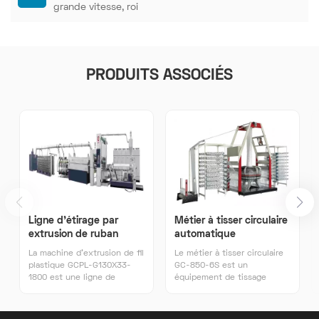
grande vitesse, roi
PRODUITS ASSOCIÉS
Ligne d'étirage par
Métier à tisser circulaire
extrusion de ruban
automatique
plastique
La machine d'extrusion de fil
Le métier à tisser circulaire
plastique GCPL-G130X33-
GC-850-6S est un
1800 est une ligne de
équipement de tissage
production automatisée
circulaire entièrement
haute performance conçue
automatique, efficace et
pour les matières premières
polyvalent, conçu pour les