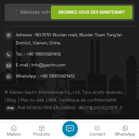
Adresse : NO.1010 Wuxian road, Wuxian Town Tong'an
District, Xiamen, China
Tél. : +86 13600921412
E-mail : info@gachn.com
WhatsApp : +86 13600921412
© Xiamen Gachn International Co., Ltd. Tous droits réservés.
|
Blog
|
Plan du site
|
XML
|
politique de confidentialité
IPv6 RÉSEAU PRIS EN CHARGE
闽ICP备20010238号-3
Maison
Produits
Contact
WhatsApp