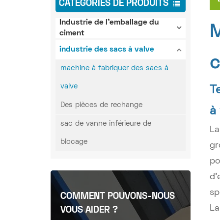
CATÉGORIES DE PRODUITS
Industrie de l'emballage du
M
ciment
industrie des sacs à valve
c
machine à fabriquer des sacs à
valve
T
Des pièces de rechange
à
sac de vanne inférieure de
La
blocage
gr
po
d'
sp
COMMENT POUVONS-NOUS
La
VOUS AIDER ?