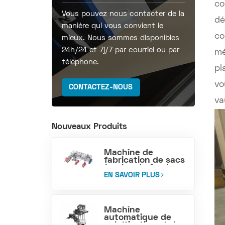
co
Vous pouvez nous contacter de la
dé
manière qui vous convient le
co
mieux. Nous sommes disponibles
24h/24 et 7j/7 par courriel ou par
mé
téléphone.
pl
vo
CONTACTEZ-NOUS
va
Nouveaux Produits
Machine de
fabrication de sacs
à valve de fond en
bloc tissé PP
EN SAVOIR PLUS
Machine
automatique de