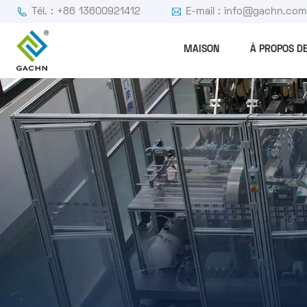
Tél. : +86 13600921412
E-mail : info@gachn.co
MAISON
À PROPOS D