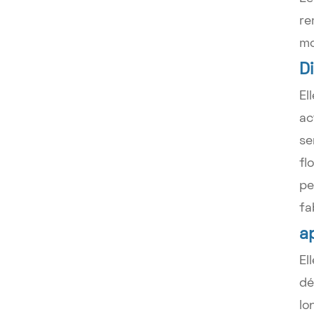
re
mo
D
El
ac
se
fl
pe
fa
a
El
dé
lo