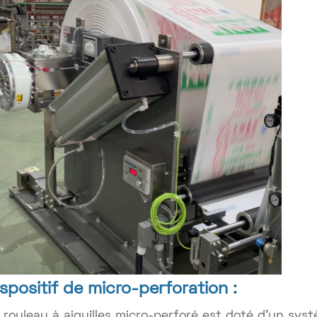
ispositif de micro-perforation :
 rouleau à aiguilles micro-perforé est doté d'un sys