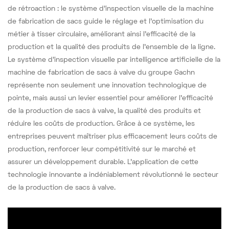
de rétroaction : le système d'inspection visuelle de la machine
de fabrication de sacs guide le réglage et l'optimisation du
métier à tisser circulaire, améliorant ainsi l'efficacité de la
production et la qualité des produits de l'ensemble de la ligne.
Le système d'inspection visuelle par intelligence artificielle de la
machine de fabrication de sacs à valve du groupe Gachn
représente non seulement une innovation technologique de
pointe, mais aussi un levier essentiel pour améliorer l'efficacité
de la production de sacs à valve, la qualité des produits et
réduire les coûts de production. Grâce à ce système, les
entreprises peuvent maîtriser plus efficacement leurs coûts de
production, renforcer leur compétitivité sur le marché et
assurer un développement durable. L'application de cette
technologie innovante a indéniablement révolutionné le secteur
de la production de sacs à valve.