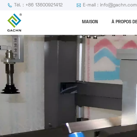
Tél. : +86 13600921412
E-mail : info@gachn.co
MAISON
À PROPOS D