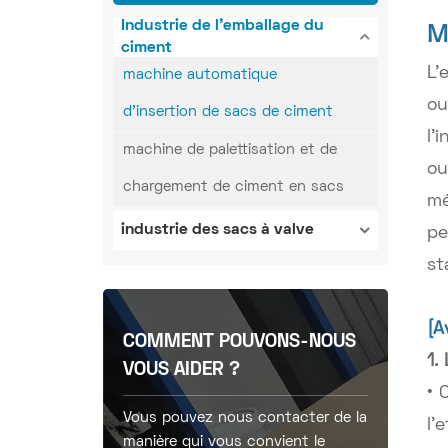
Industrie de l'emballage du
M
ciment
L'
machine automatique
ou
d'insertion de sacs de ciment
l'
machine de palettisation et de
ou
chargement de ciment en sacs
mé
industrie des sacs à valve
pe
st
[A
COMMENT POUVONS-NOUS
1.
VOUS AIDER ?
• 
Vous pouvez nous contacter de la
l'
manière qui vous convient le