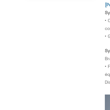
[P
Sy
• 
co
• 
Sy
Br
• 
éq
Di