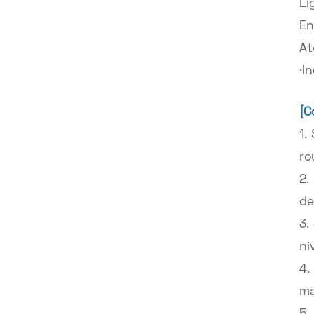
Li
En
At
·I
[C
1.
ro
2.
de
3.
ni
4.
ma