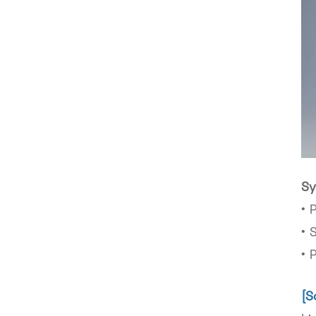
Sy
• 
• 
• 
[S