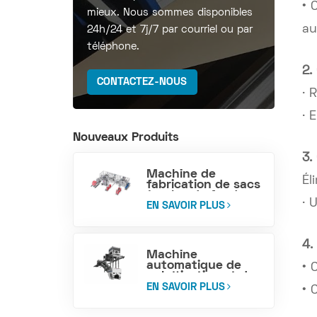
• 
mieux. Nous sommes disponibles
au
24h/24 et 7j/7 par courriel ou par
téléphone.
2.
CONTACTEZ-NOUS
· 
· 
Nouveaux Produits
3.
Machine de
Él
fabrication de sacs
à valve de fond en
· 
bloc tissé PP
EN SAVOIR PLUS
4.
Machine
automatique de
• 
palettisation et de
chargement de
EN SAVOIR PLUS
• 
sacs de ciment