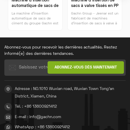
Machine d'insertion
Machine d'insertion de
automatique de sacs de
sacs à valve tissés en PP
ciment chinoise
La machine d'insertion
Gachn Group - Jeenar est un
automatique de sacs de
fabricant de machines
ciment du groupe Gachn est
d'insertion de sacs à valve à
un dispositif mécanique
fond plat en PP tissé.
conçu pour le chargement
automatique des sacs de
ciment, largement utilisé
Abonnez-vous pour recevoir les dernières actualités. Restez
dans les lignes de
production et les
informé(e) des dernières tendances.
installations de stockage de
ciment. Elle utilise une
technologie
d'automatisation avancée
pour une ensachage rapide
et précis. processus.
Adresse : NO.1010 Wuxian road, Wuxian Town Tong'an
District, Xiamen, China
Tél. : +86 13600921412
E-mail : info@gachn.com
WhatsApp : +86 13600921412