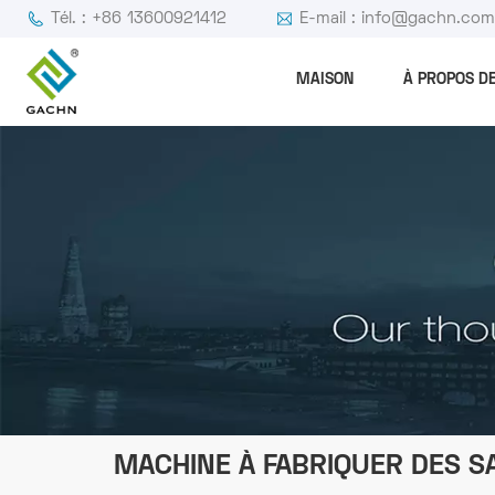
Tél. : +86 13600921412
E-mail : info@gachn.co
MAISON
À PROPOS D
MACHINE À FABRIQUER DES S