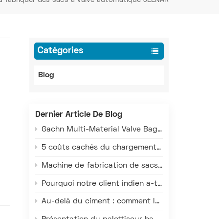
Catégories
Blog
Dernier Article De Blog
Gachn Multi-Material Valve Bag Making Machine: Versatile Production for PE, PP, and Paper-Plastic
5 coûts cachés du chargement manuel des camions qui grèvent vos profits
Machine de fabrication de sacs à valve multi-matériaux Gachn : Production polyvalente pour sacs en PE, PP et composites papier-plastique
Pourquoi notre client indien a-t-il doublé sa mise sur les machines à sacs à valve GACHN ?
Au-delà du ciment : comment la technologie de chargement intelligent de Gachn sert les industries chimiques, minières et céréalières