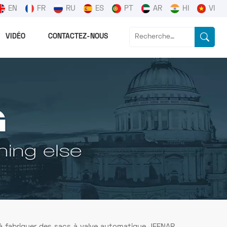
EN
FR
RU
ES
PT
AR
HI
VI
VIDÉO
CONTACTEZ-NOUS
à fabriquer des sacs à valve automatique JEENAR