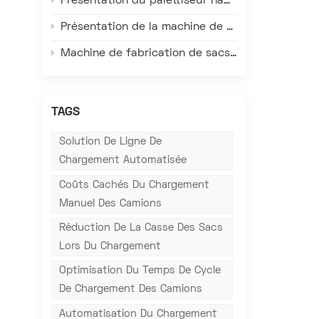
Présentation du palettiseur haut de gamme Gachn – Une solution qui redéfinit l'efficacité, la précision et la fiabilité de la palettisation en entrepôt de matériaux ensachés.
Présentation de la machine de fabrication de sacs à valve tissés en plastique FK008-III – Redéfinissant l'efficacité, la précision et la qualité de l'emballage
Machine de fabrication de sacs à valve Gachn : Adaptée aux conditions réelles des usines à l’étranger, elle résout les principaux problèmes de production locale.
TAGS
Solution De Ligne De
Chargement Automatisée
Coûts Cachés Du Chargement
Manuel Des Camions
Réduction De La Casse Des Sacs
Lors Du Chargement
Optimisation Du Temps De Cycle
De Chargement Des Camions
Automatisation Du Chargement