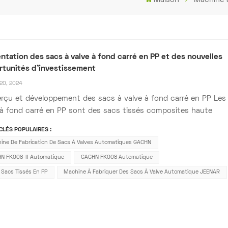
ntation des sacs à valve à fond carré en PP et des nouvelles
tunités d'investissement
20, 2024
erçu et développement des sacs à valve à fond carré en PP Les
à fond carré en PP sont des sacs tissés composites haute
tance, fabriqués principalement en polypropylène (PP) grâce à
LÉS POPULAIRES :
océdé de thermoscellage unique. Développés par la société
ine De Fabrication De Sacs À Valves Automatiques GACHN
chienne Starlinger dans les années 1...
N FK008-II Automatique
GACHN FK008 Automatique
 Sacs Tissés En PP
Machine À Fabriquer Des Sacs À Valve Automatique JEENAR