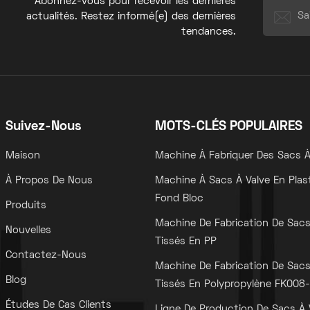
Abonnez-vous pour recevoir les dernières
actualités. Restez informé(e) des dernières
tendances.
Suivez-Nous
MOTS-CLÉS POPULAIRES
Maison
Machine À Fabriquer Des Sacs À
À Propos De Nous
Machine À Sacs À Valve En Plas
Fond Bloc
Produits
Machine De Fabrication De Sac
Nouvelles
Tissés En PP
Contactez-Nous
Machine De Fabrication De Sac
Blog
Tissés En Polypropylène FK008-I
Études De Cas Clients
Ligne De Production De Sacs À 