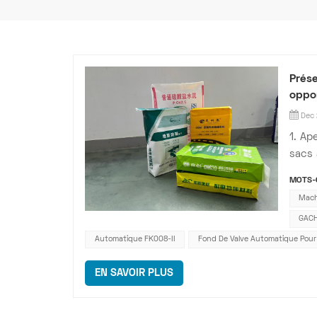
Prése
oppor
Dec 
1. Ap
sacs 
résis
MOTS-C
un pr
Mach
autri
GACH
Automatique FK008-II
Fond De Valve Automatique Pour
EN SAVOIR PLUS