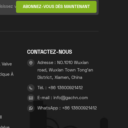
CONTACTEZ-NOUS
Adresse : NO.1010 Wuxian
 Valve
road, Wuxian Town Tong'an
tique À
District, Xiamen, China
Tél. : +86 13600921412
s
E-mail : info@gachn.com
WhatsApp : +86 13600921412
s
I
Valve