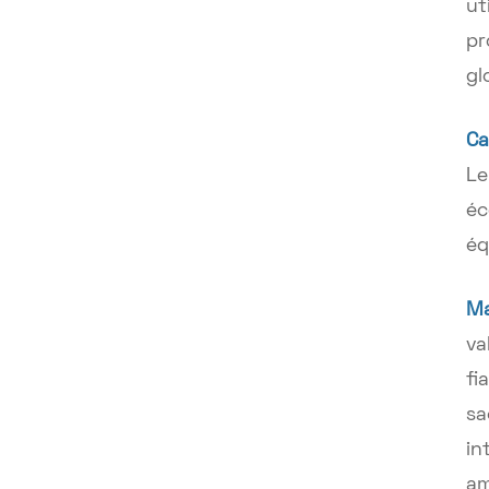
ut
pr
gl
Ca
Le
éc
éq
Ma
va
fi
sa
in
am