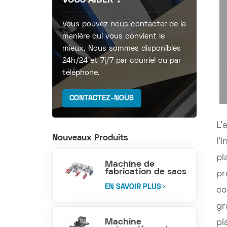
VOUS AIDER ?
Vous pouvez nous contacter de la
manière qui vous convient le
mieux. Nous sommes disponibles
24h/24 et 7j/7 par courriel ou par
téléphone.
CONTACTEZ-NOUS
L'
Nouveaux Produits
l'
pl
Machine de
fabrication de sacs
pr
à valve de fond en
bloc tissé PP
EN SAVOIR PLUS
co
gr
Machine
pl