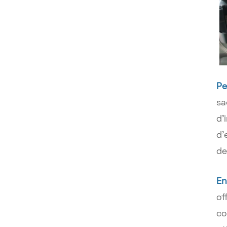
Pe
sa
d'
d'
de
En
of
co