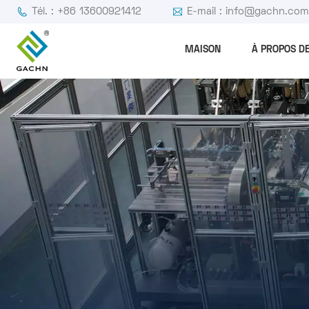
Tél. : +86 13600921412
E-mail : info@gachn.co
MAISON
À PROPOS D