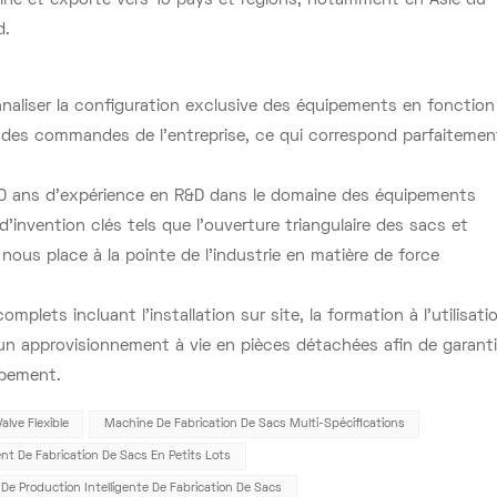
hine et exporté vers 15 pays et régions, notamment en Asie du
d.
aliser la configuration exclusive des équipements en fonction
re des commandes de l’entreprise, ce qui correspond parfaitemen
 10 ans d’expérience en R&D dans le domaine des équipements
’invention clés tels que l’ouverture triangulaire des sacs et
 nous place à la pointe de l’industrie en matière de force
lets incluant l'installation sur site, la formation à l'utilisati
un approvisionnement à vie en pièces détachées afin de garanti
ipement.
lve Flexible
Machine De Fabrication De Sacs Multi-Spécifications
t De Fabrication De Sacs En Petits Lots
 De Production Intelligente De Fabrication De Sacs