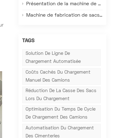
Présentation de la machine de fabrication de sacs à valve tissés en plastique FK008-III – Redéfinissant l'efficacité, la précision et la qualité de l'emballage
Machine de fabrication de sacs à valve Gachn : Adaptée aux conditions réelles des usines à l’étranger, elle résout les principaux problèmes de production locale.
ur
TAGS
Solution De Ligne De
Chargement Automatisée
Coûts Cachés Du Chargement
Manuel Des Camions
Réduction De La Casse Des Sacs
Lors Du Chargement
Optimisation Du Temps De Cycle
De Chargement Des Camions
Automatisation Du Chargement
Des Cimenteries