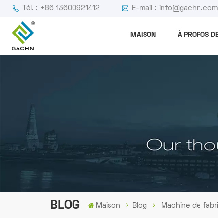
Tél. : +86 13600921412
E-mail : info@gachn.co
MAISON
À PROPOS D
BLOG
Maison
Blog
Machine de fabri