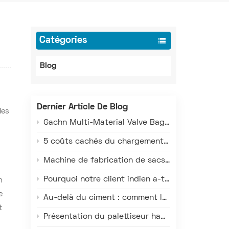
Catégories
Blog
a
Dernier Article De Blog
les
Gachn Multi-Material Valve Bag Making Machine: Versatile Production for PE, PP, and Paper-Plastic
5 coûts cachés du chargement manuel des camions qui grèvent vos profits
Machine de fabrication de sacs à valve multi-matériaux Gachn : Production polyvalente pour sacs en PE, PP et composites papier-plastique
Pourquoi notre client indien a-t-il doublé sa mise sur les machines à sacs à valve GACHN ?
n
e
Au-delà du ciment : comment la technologie de chargement intelligent de Gachn sert les industries chimiques, minières et céréalières
t
Présentation du palettiseur haut de gamme Gachn – Une solution qui redéfinit l'efficacité, la précision et la fiabilité de la palettisation en entrepôt de matériaux ensachés.