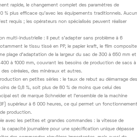
ement rapide, le changement complet des paramètres de
0 % plus efficace qu’avec les équipements traditionnels. Aucu
est requis ; les opérateurs non spécialisés peuvent réaliser
on multi-industrielle : Il peut s'adapter sans problème à 6
tamment le tissu tissé en PP, le papier kraft, le film composite
 une plage d'adaptation de la largeur du sac de 300 à 650 mm et
e 400 à 1000 mm, couvrant les besoins de production de sacs à
, des céréales, des minéraux et autres.
a production en petites séries : le taux de rebut au démarrage de
moins de 0,8 %, soit plus de 80 % de moins que celui des
ncipal est de marque Schneider et l’ensemble de la machine
F) supérieur à 6 000 heures, ce qui permet un fonctionnemen
de production.
le avec les petites et grandes commandes : la vitesse de
t la capacité journalière pour une spécification unique dépasse