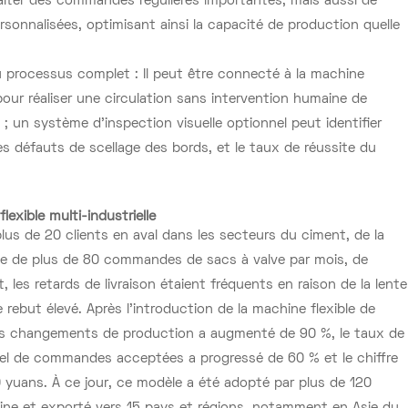
aiter des commandes régulières importantes, mais aussi de
nnalisées, optimisant ainsi la capacité de production quelle
é du processus complet : Il peut être connecté à la machine
pour réaliser une circulation sans intervention humaine de
; un système d'inspection visuelle optionnel peut identifier
s défauts de scellage des bords, et le taux de réussite du
lexible multi-industrielle
lus de 20 clients en aval dans les secteurs du ciment, de la
ne de plus de 80 commandes de sacs à valve par mois, de
 les retards de livraison étaient fréquents en raison de la lente
ebut élevé. Après l'introduction de la machine flexible de
 des changements de production a augmenté de 90 %, le taux de
uel de commandes acceptées a progressé de 60 % et le chiffre
 yuans. À ce jour, ce modèle a été adopté par plus de 120