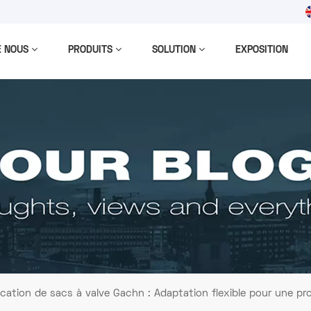
m
E NOUS
PRODUITS
SOLUTION
EXPOSITION
cation de sacs à valve Gachn : Adaptation flexible pour une prod