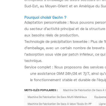
entreprises d'emballage de divers secteurs en C
Sud-Est, au Moyen-Orient et en Amérique du Su
Pourquoi choisir Gachn ?
Adaptation personnalisée : Nous pouvons personn
du secteur d’activité principal et de la structu
aux besoins réels de production.
Technologie de précipitation brevetée : Plus de
d’emballage, avec un certain nombre de brevets d
l’adsorption sous vide par patch inférieur, ce qui
technique.
Service complet : Nous proposons des services comp
une assistance O&M 24h/24 et 7j/7, ainsi qu'
le fonctionnement stable et durable de l'équ
MOTS-CLÉS POPULAIRES :
Machine De Fabrication De Sacs À Va
Machine De Fabrication De Sacs Multi-Matériaux
Équipemen
Machine De Fabrication De Sacs À Valve Tissés En PP
Ligne