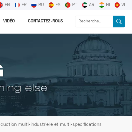
EN
FR
RU
ES
PT
AR
HI
VI
VIDÉO
CONTACTEZ-NOUS
uction multi-industrielle et multi-spécifications