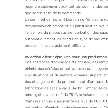
130 000 pièces. Elle permet non seulement de tr
répondre rapidement aux petites commandes perso
que soit la taille de la commande.
Liaison intelligente, amélioration de l'efficacit
d'impression en amont et au palettiseur en aval 
l'ensemble du processus de fabrication des sacs 
automatiquement les écarts de type de sac et le
produit fini est stablement ≥99,3 %.
Validation client : éprouvée pour une production f
Une entreprise d'emballage du Zhejiang dessert p
chimie, des céréales et autres, avec une moyen
spécifications et de matériaux variés. Auparavant,
des changements de production et d'un taux de r
fabrication de sacs à valve Gachn, l'efficacité
rebut global a diminué de 78 %, le volume mens
d'affaires annuel a augmenté de plus de 600 000