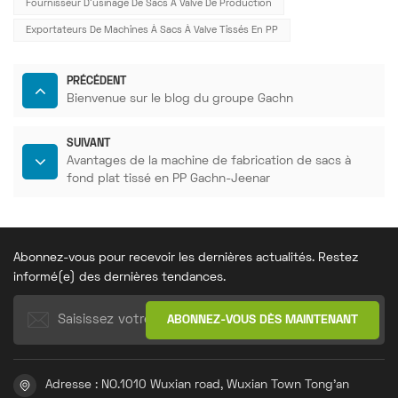
Fournisseur D'usinage De Sacs À Valve De Production
Exportateurs De Machines À Sacs À Valve Tissés En PP
PRÉCÉDENT
Bienvenue sur le blog du groupe Gachn
SUIVANT
Avantages de la machine de fabrication de sacs à
fond plat tissé en PP Gachn-Jeenar
Abonnez-vous pour recevoir les dernières actualités. Restez
informé(e) des dernières tendances.
Adresse : NO.1010 Wuxian road, Wuxian Town Tong'an