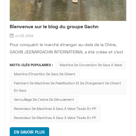
Bienvenue sur le blog du groupe Gachn
Jul 23, 2024
Pour conquérir le marché étranger au-delà de la Chine,
GACHN JEENARGACHN INTERNATIONAL a été créée et s'est
vu octroyer les droits de commercialisation des
MOTS-CLÉS POPULAIRES :
Machine De Conversion De Sacs À Valve
équipements JEENAR, H.Create et autres équipements de
ses filiales, ainsi que les services associés, sur les marchés
Machine D'insertion De Sacs De Ciment
étrangers. GACHN INTERNATIO...
Fabricant De Machines De Palettisation Et De Chargement De Ciment
En Sacs
Verrouillage De L'arbre De Déroulement
Revendeur De Machines À Sacs À Valve Tissés En PP
Revendeur De Machines À Sacs À Valve Tissés En PP
EN SAVOIR PLUS