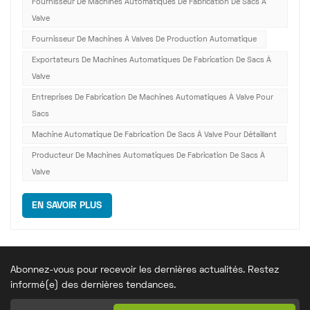
Fournisseur De Machines Automatiques De Fabrication De Sacs À
le domaine de l'emballage, concilier efficacité de
Valve
production et protection de l'env...
Fournisseur De Machines À Valves De Production Automatique
Exportateurs De Machines Automatiques De Fabrication De Sacs À
Valve
Entreprises De Fabrication De Machines Automatiques À Valve Pour
Sacs
Machine Automatique De Fabrication De Sacs À Valve Pour Détaillant
Producteur De Machines Automatiques De Fabrication De Sacs À
Valve
EN SAVOIR PLUS
Abonnez-vous pour recevoir les dernières actualités. Restez
informé(e) des dernières tendances.