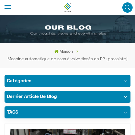
Maison
Machine automatique de sacs à valve tissés en PP (grossiste)
Catégories
Dernier Article De Blog
TAGS