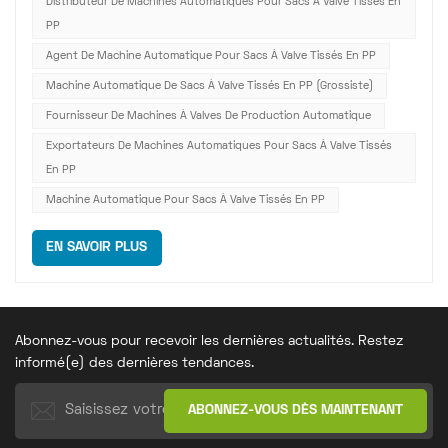
Distributeur De Machines Automatiques Pour Sacs À Valve Tissés En
écologique, cette machine est largement utilisée dans la
PP
production d'emballa...
Agent De Machine Automatique Pour Sacs À Valve Tissés En PP
Machine Automatique De Sacs À Valve Tissés En PP (grossiste)
Fournisseur De Machines À Valves De Production Automatique
Exportateurs De Machines Automatiques Pour Sacs À Valve Tissés
En PP
Machine Automatique Pour Sacs À Valve Tissés En PP
EN SAVOIR PLUS
Abonnez-vous pour recevoir les dernières actualités. Restez
informé(e) des dernières tendances.