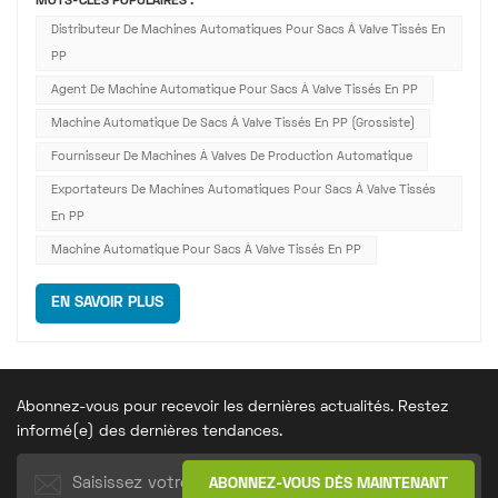
MOTS-CLÉS POPULAIRES :
PPReconnue pour sa haute efficacité et sa conception
Distributeur De Machines Automatiques Pour Sacs À Valve Tissés En
écologique, cette machine est largement utilisée dans la
PP
production d'emballa...
Agent De Machine Automatique Pour Sacs À Valve Tissés En PP
Machine Automatique De Sacs À Valve Tissés En PP (grossiste)
Fournisseur De Machines À Valves De Production Automatique
Exportateurs De Machines Automatiques Pour Sacs À Valve Tissés
En PP
Machine Automatique Pour Sacs À Valve Tissés En PP
EN SAVOIR PLUS
Abonnez-vous pour recevoir les dernières actualités. Restez
informé(e) des dernières tendances.