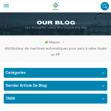
Maison
distributeur de machines automatiques pour sacs à valve tissés
en PP
Catégories
Dernier Article De Blog
TAGS