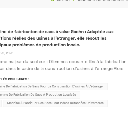
ne de fabrication de sacs à valve Gachn : Adaptée aux
tions réelles des usines à l’étranger, elle résout les
ipaux problèmes de production locale.
29, 2026
ème majeur du secteur : Dilemmes courants liés à la fabrication
cs dans le cadre de la construction d'usines à l'étrangerAlors
es entreprises chinoises de poudre accélèrent leur expansion e
LÉS POPULAIRES :
du Sud-Est, en Afrique et au Moyen-Orient, la fabrication des
ine De Fabrication De Sacs Pour La Construction D'usines À L'étranger
est devenue un goulot...
hine De Fabrication De Sacs À Production Localisée
Machine À Fabriquer Des Sacs Pour Pièces Détachées Universelles