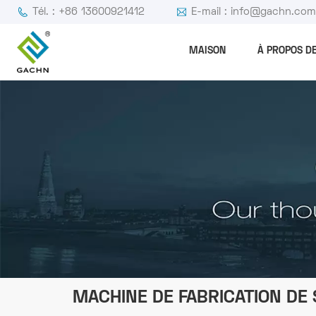
Tél. : +86 13600921412
E-mail : info@gachn.co
MAISON
À PROPOS D
MACHINE DE FABRICATION DE