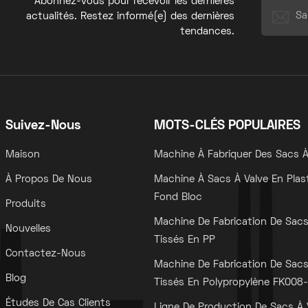
Abonnez-vous pour recevoir les dernières
actualités. Restez informé(e) des dernières
tendances.
Suivez-Nous
MOTS-CLÉS POPULAIRES
Maison
Machine À Fabriquer Des Sacs À
À Propos De Nous
Machine À Sacs À Valve En Plas
Fond Bloc
Produits
Machine De Fabrication De Sac
Nouvelles
Tissés En PP
Contactez-Nous
Machine De Fabrication De Sac
Blog
Tissés En Polypropylène FK008-I
Études De Cas Clients
Ligne De Production De Sacs À 