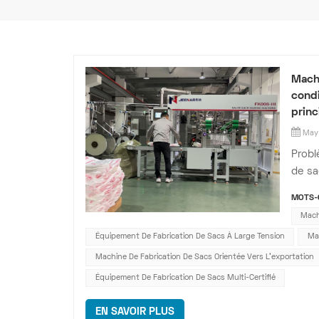
Machi
condi
princ
May 
Probl
de sa
que l
MOTS-C
Asie 
Mach
sacs 
Équipement De Fabrication De Sacs À Large Tension
Mac
Machine De Fabrication De Sacs Orientée Vers L'exportation
Équipement De Fabrication De Sacs Multi-Certifié
EN SAVOIR PLUS