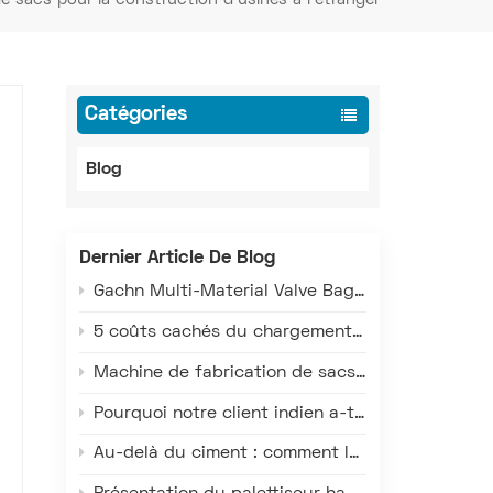
Catégories
Blog
Dernier Article De Blog
Gachn Multi-Material Valve Bag Making Machine: Versatile Production for PE, PP, and Paper-Plastic
n
5 coûts cachés du chargement manuel des camions qui grèvent vos profits
Machine de fabrication de sacs à valve multi-matériaux Gachn : Production polyvalente pour sacs en PE, PP et composites papier-plastique
Pourquoi notre client indien a-t-il doublé sa mise sur les machines à sacs à valve GACHN ?
Au-delà du ciment : comment la technologie de chargement intelligent de Gachn sert les industries chimiques, minières et céréalières