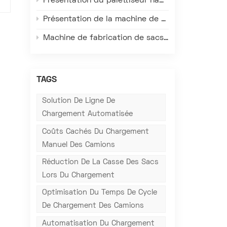
Présentation du palettiseur haut de gamme Gachn – Une solution qui redéfinit l'efficacité, la précision et la fiabilité de la palettisation en entrepôt de matériaux ensachés.
Présentation de la machine de fabrication de sacs à valve tissés en plastique FK008-III – Redéfinissant l'efficacité, la précision et la qualité de l'emballage
Machine de fabrication de sacs à valve Gachn : Adaptée aux conditions réelles des usines à l’étranger, elle résout les principaux problèmes de production locale.
TAGS
Solution De Ligne De
Chargement Automatisée
Coûts Cachés Du Chargement
Manuel Des Camions
Réduction De La Casse Des Sacs
Lors Du Chargement
Optimisation Du Temps De Cycle
De Chargement Des Camions
Automatisation Du Chargement