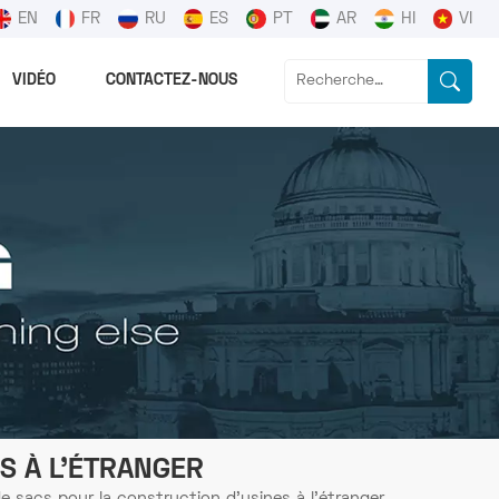
EN
FR
RU
ES
PT
AR
HI
VI
VIDÉO
CONTACTEZ-NOUS
S À L'ÉTRANGER
e sacs pour la construction d'usines à l'étranger