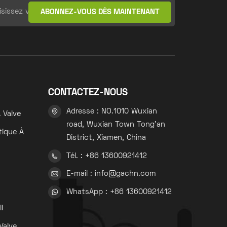
CONTACTEZ-NOUS
Adresse : NO.1010 Wuxian
 Valve
road, Wuxian Town Tong'an
tique À
District, Xiamen, China
Tél. : +86 13600921412
s
E-mail : info@gachn.com
WhatsApp : +86 13600921412
s
I
Valve