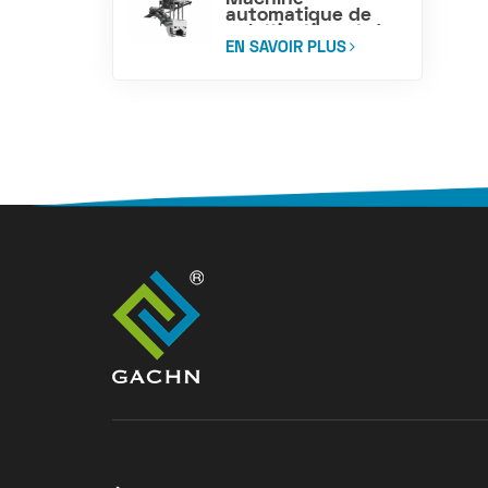
automatique de
palettisation et de
chargement de
EN SAVOIR PLUS
sacs de ciment