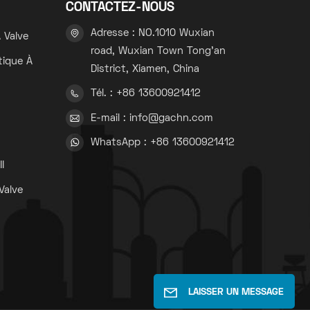
CONTACTEZ-NOUS
Adresse : NO.1010 Wuxian
 Valve
road, Wuxian Town Tong'an
tique À
District, Xiamen, China
Tél. : +86 13600921412
s
E-mail : info@gachn.com
WhatsApp : +86 13600921412
s
I
Valve
s
LAISSER UN MESSAGE