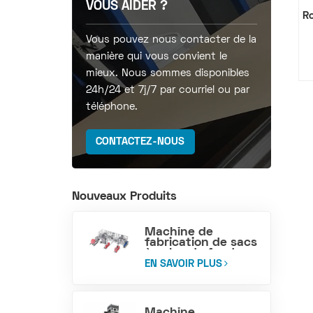
VOUS AIDER ?
Ro
Vous pouvez nous contacter de la
manière qui vous convient le
mieux. Nous sommes disponibles
24h/24 et 7j/7 par courriel ou par
téléphone.
CONTACTEZ-NOUS
Nouveaux Produits
Machine de
fabrication de sacs
à valve de fond en
bloc tissé PP
EN SAVOIR PLUS
Machine