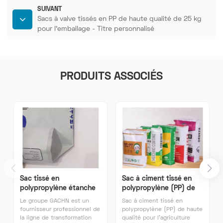
SUIVANT
Sacs à valve tissés en PP de haute qualité de 25 kg
pour l'emballage - Titre personnalisé
PRODUITS ASSOCIÉS
Sac tissé en
Sac à ciment tissé en
polypropylène étanche
polypropylène (PP) de
avec poche pour valve,
haute qualité pour
Le groupe GACHN est un
Sac à ciment tissé en
25 kg
l'agriculture, 50 kg.
fournisseur professionnel de
polypropylène (PP) de haute
la ligne de transformation
qualité pour l'agriculture