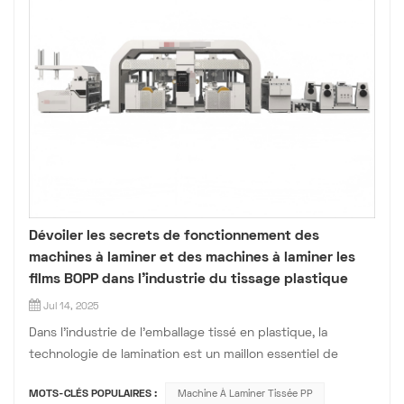
Dévoiler les secrets de fonctionnement des
machines à laminer et des machines à laminer les
films BOPP dans l'industrie du tissage plastique
Jul 14, 2025
Dans l'industrie de l'emballage tissé en plastique, la
technologie de lamination est un maillon essentiel de
l'amélioration des performances des produits. Qu'il s'agisse
MOTS-CLÉS POPULAIRES :
Machine À Laminer Tissée PP
d'un simple sac étanche d'une tonne ou d'un emballage