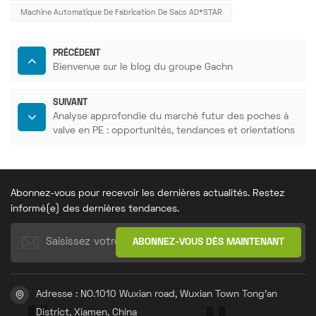
Machine Automatique De Fabrication De Sacs AD*STAR
PRÉCÉDENT
Bienvenue sur le blog du groupe Gachn
SUIVANT
Analyse approfondie du marché futur des poches à
valve en PE : opportunités, tendances et orientations
d’investissement
Abonnez-vous pour recevoir les dernières actualités. Restez
informé(e) des dernières tendances.
Adresse : NO.1010 Wuxian road, Wuxian Town Tong'an
District, Xiamen, China