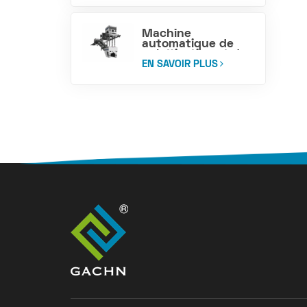
Machine
automatique de
palettisation et de
chargement de
EN SAVOIR PLUS
sacs de ciment