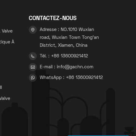
CONTACTEZ-NOUS
Adresse : NO.1010 Wuxian
 Valve
road, Wuxian Town Tong'an
tique À
District, Xiamen, China
Tél. : +86 13600921412
s
E-mail : info@gachn.com
WhatsApp : +86 13600921412
s
I
Valve
s