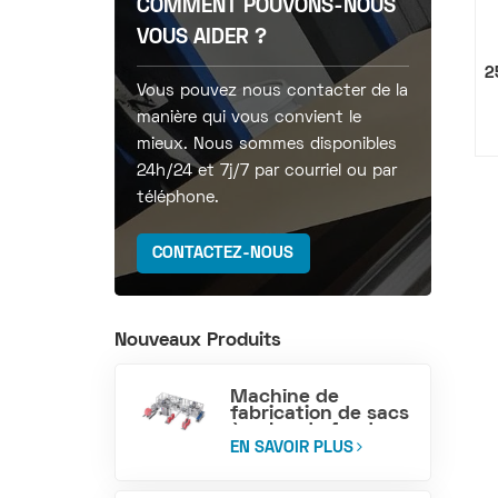
COMMENT POUVONS-NOUS
VOUS AIDER ?
2
Vous pouvez nous contacter de la
manière qui vous convient le
mieux. Nous sommes disponibles
24h/24 et 7j/7 par courriel ou par
téléphone.
CONTACTEZ-NOUS
Nouveaux Produits
Machine de
fabrication de sacs
à valve de fond en
bloc tissé PP
EN SAVOIR PLUS