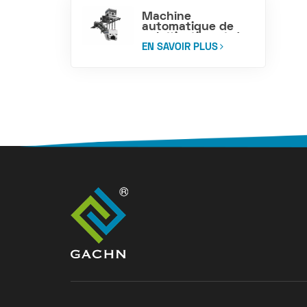
Machine
automatique de
palettisation et de
chargement de
EN SAVOIR PLUS
sacs de ciment