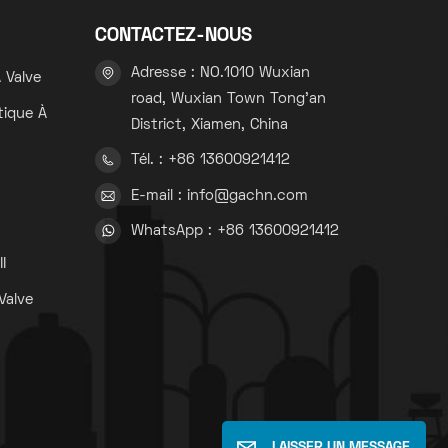
CONTACTEZ-NOUS
Adresse : NO.1010 Wuxian
 Valve
road, Wuxian Town Tong'an
tique À
District, Xiamen, China
Tél. : +86 13600921412
s
E-mail : info@gachn.com
WhatsApp : +86 13600921412
s
I
Valve
s
LAISSER UN MESSAGE