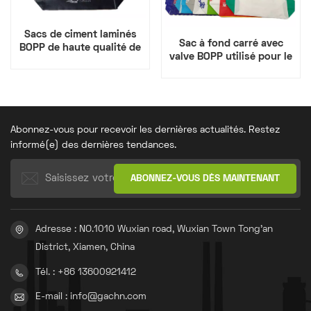
Sacs de ciment laminés
Sac à fond carré avec
BOPP de haute qualité de
valve BOPP utilisé pour le
20 kg, 25 kg et 50 kg avec
ciment, la colle à carrelage
valve à fond plat
et de nombreux autres
produits en vrac.
Abonnez-vous pour recevoir les dernières actualités. Restez
informé(e) des dernières tendances.
Adresse : NO.1010 Wuxian road, Wuxian Town Tong'an
District, Xiamen, China
Tél. : +86 13600921412
E-mail : info@gachn.com