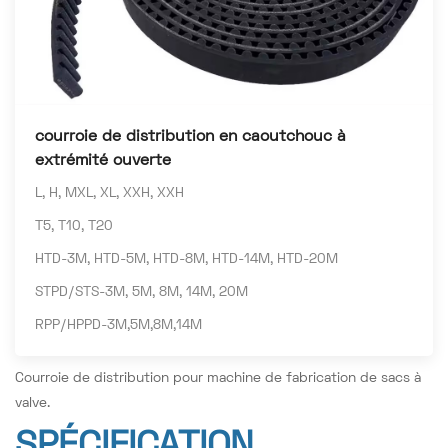
courroie de distribution en caoutchouc à
extrémité ouverte
L, H, MXL, XL, XXH, XXH
T5, T10, T20
HTD-3M, HTD-5M, HTD-8M, HTD-14M, HTD-20M
STPD/STS-3M, 5M, 8M, 14M, 20M
RPP/HPPD-3M,5M,8M,14M
Courroie de distribution pour machine de fabrication de sacs à
valve.
SPÉCIFICATION