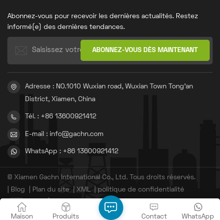
offre des performances de
céramique, matériau de
perforation précises et
base, offre une résistance
Abonnez-vous pour recevoir les dernières actualités. Restez
durables. Il est idéal pour les
parfaite aux hautes
professionnels exigeant une
températures, garantissant
informé(e) des dernières tendances.
perforation de haute qualité
ainsi une forte intensité de
dans leurs domaines
chauffe et une meilleure
respectifs.
durabilité. Le fil Kanthal
suédois assure une
excellente diffusion de la
chaleur et une température
stable. Grâce à une
Adresse : NO.1010 Wuxian road, Wuxian Town Tong'an
technologie de pointe, la
District, Xiamen, China
qualité de nos éléments
chauffants égale, voire
Tél. : +86 13600921412
surpasse, celle des éléments
d'origine.En fonction des
E-mail : info@gachn.com
différents types d'éléments
chauffants, nous pouvons
WhatsApp : +86 13600921412
produire différentes
résistances thermiques en
céramique pour pistolets à
air chaud.
© Xiamen Gachn International Co., Ltd. Tous droits réservés.
|
Blog
|
Plan du site
|
XML
|
politique de confidentialité
IPv6 RÉSEAU PRIS EN CHARGE
闽ICP备20010238号-3
Maison
Produits
Contact
WhatsApp