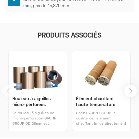
mm, pas de 15,875 mm
PRODUITS ASSOCIÉS
Rouleau à aiguilles
Élément chauffant
micro-perforées
haute température
108x145/83,3
3*400V 15KW pour
Le rouleau à aiguilles de
Chez GACHN GROUP, la
chauffe-air
micro-perforation GACHN
qualité de l'élément
GROUP OD108mm est
chauffant influe directement
destiné aux industries du
sur la qualité globale de la
plastique et du textile et
machine à air chaud. La